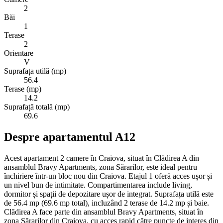
2
Băi
1
Terase
2
Orientare
V
Suprafața utilă (mp)
56.4
Terase (mp)
14.2
Suprafață totală (mp)
69.6
Despre apartamentul A12
Acest apartament 2 camere în Craiova, situat în Clădirea A din
ansamblul Bravy Apartments, zona Sărarilor, este ideal pentru
închiriere într-un bloc nou din Craiova. Etajul 1 oferă acces ușor și
un nivel bun de intimitate. Compartimentarea include living,
dormitor și spații de depozitare ușor de integrat. Suprafața utilă este
de 56.4 mp (69.6 mp total), incluzând 2 terase de 14.2 mp și baie.
Clădirea A face parte din ansamblul Bravy Apartments, situat în
zona Sărarilor din Craiova, cu acces rapid către puncte de interes din