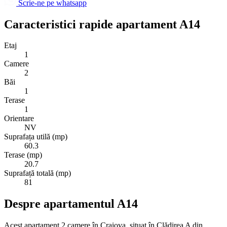
Scrie-ne pe whatsapp
Caracteristici rapide apartament A14
Etaj
1
Camere
2
Băi
1
Terase
1
Orientare
NV
Suprafața utilă (mp)
60.3
Terase (mp)
20.7
Suprafață totală (mp)
81
Despre apartamentul A14
Acest apartament 2 camere în Craiova, situat în Clădirea A din