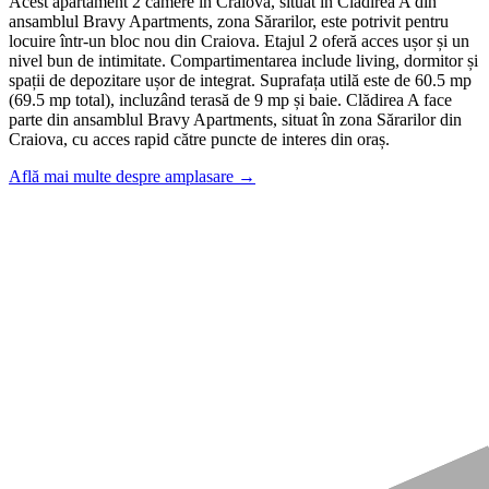
Acest apartament 2 camere în Craiova, situat în Clădirea A din
ansamblul Bravy Apartments, zona Sărarilor, este potrivit pentru
locuire într-un bloc nou din Craiova. Etajul 2 oferă acces ușor și un
nivel bun de intimitate. Compartimentarea include living, dormitor și
spații de depozitare ușor de integrat. Suprafața utilă este de 60.5 mp
(69.5 mp total), incluzând terasă de 9 mp și baie. Clădirea A face
parte din ansamblul Bravy Apartments, situat în zona Sărarilor din
Craiova, cu acces rapid către puncte de interes din oraș.
Află mai multe despre amplasare →