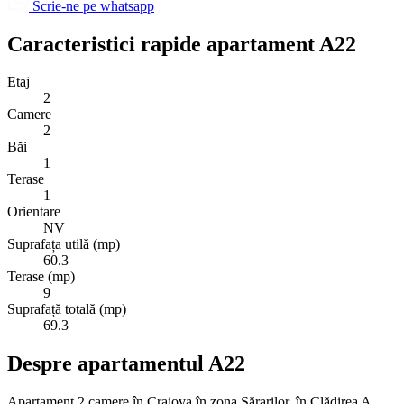
Scrie-ne pe whatsapp
Caracteristici rapide apartament A22
Etaj
2
Camere
2
Băi
1
Terase
1
Orientare
NV
Suprafața utilă (mp)
60.3
Terase (mp)
9
Suprafață totală (mp)
69.3
Despre apartamentul A22
Apartament 2 camere în Craiova în zona Sărarilor, în Clădirea A,