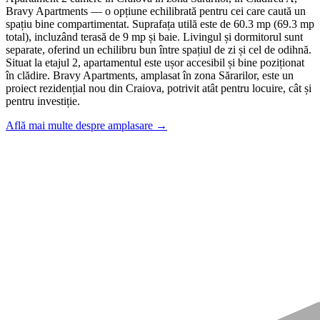
Bravy Apartments — o opțiune echilibrată pentru cei care caută un
spațiu bine compartimentat. Suprafața utilă este de 60.3 mp (69.3 mp
total), incluzând terasă de 9 mp și baie. Livingul și dormitorul sunt
separate, oferind un echilibru bun între spațiul de zi și cel de odihnă.
Situat la etajul 2, apartamentul este ușor accesibil și bine poziționat
în clădire. Bravy Apartments, amplasat în zona Sărarilor, este un
proiect rezidențial nou din Craiova, potrivit atât pentru locuire, cât și
pentru investiție.
Află mai multe despre amplasare →