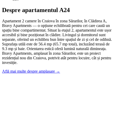
Despre apartamentul A24
Apartament 2 camere în Craiova în zona Sărarilor, în Clădirea A,
Bravy Apartments — o opțiune echilibrată pentru cei care caută un
spațiu bine compartimentat. Situat la etajul 2, apartamentul este ușor
accesibil și bine poziționat în clădire. Livingul și dormitorul sunt
separate, oferind un echilibru bun între spațiul de zi și cel de odihnă.
Suprafața utilă este de 56.4 mp (65.7 mp total), incluzând terasă de
9.3 mp și baie. Orientarea estică oferă lumină naturală dimineața.
Bravy Apartments, amplasat în zona Sărarilor, este un proiect
rezidențial nou din Craiova, potrivit atât pentru locuire, cât și pentru
investiție.
Află mai multe despre amplasare →