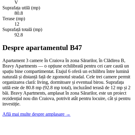
V
Suprafața utilă (mp)
80.8
Terase (mp)
12
Suprafață totală (mp)
92.8
Despre apartamentul B47
Apartament 3 camere în Craiova în zona Sărarilor, în Clădirea B,
Bravy Apartments — o opțiune echilibrată pentru cei care caută un
spațiu bine compartimentat. Etajul 6 oferă un echilibru între lumină
naturală și distanță față de zgomotul stradal. Cele trei camere permit
organizarea clară: living, dormitoare și eventual birou. Suprafața
utilă este de 80.8 mp (92.8 mp total), incluzând terasă de 12 mp și 2
băi. Bravy Apartments, amplasat în zona Sărarilor, este un proiect
rezidențial nou din Craiova, potrivit atât pentru locuire, cât și pentru
investiție.
Află mai multe despre amplasare →