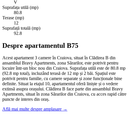
V
Suprafața utilă (mp)
80.8
Terase (mp)
12
Suprafață totală (mp)
92.8
Despre apartamentul B75
Acest apartament 3 camere în Craiova, situat în Clădirea B din
ansamblul Bravy Apartments, zona Sărarilor, este potrivit pentru
locuire într-un bloc nou din Craiova. Suprafața utilă este de 80.8 mp
(92.8 mp total), incluzând terasă de 12 mp și 2 băi. Spațiul este
potrivit pentru familie, cu camere separate și zone funcționale bine
definite. Situat la etajul 10, apartamentul oferă liniște și o vedere
extinsă asupra orașului. Clădirea B face parte din ansamblul Bravy
Apartments, situat în zona Sărarilor din Craiova, cu acces rapid către
puncte de interes din oraș.
Află mai multe despre amplasare →