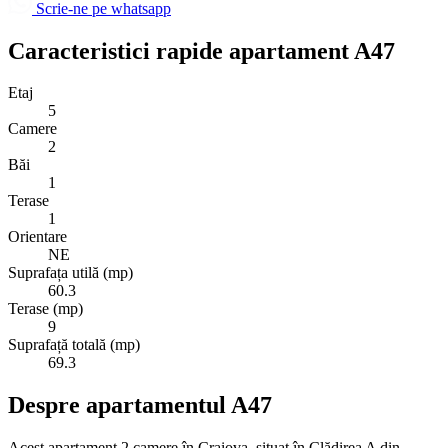
Scrie-ne pe whatsapp
Caracteristici rapide apartament A47
Etaj
5
Camere
2
Băi
1
Terase
1
Orientare
NE
Suprafața utilă (mp)
60.3
Terase (mp)
9
Suprafață totală (mp)
69.3
Despre apartamentul A47
Acest apartament 2 camere în Craiova, situat în Clădirea A din