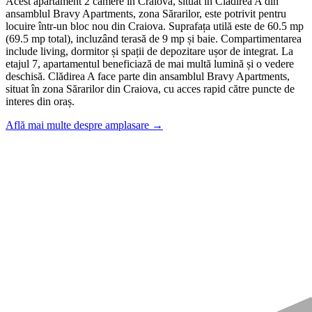
Acest apartament 2 camere în Craiova, situat în Clădirea A din
ansamblul Bravy Apartments, zona Sărarilor, este potrivit pentru
locuire într-un bloc nou din Craiova. Suprafața utilă este de 60.5 mp
(69.5 mp total), incluzând terasă de 9 mp și baie. Compartimentarea
include living, dormitor și spații de depozitare ușor de integrat. La
etajul 7, apartamentul beneficiază de mai multă lumină și o vedere
deschisă. Clădirea A face parte din ansamblul Bravy Apartments,
situat în zona Sărarilor din Craiova, cu acces rapid către puncte de
interes din oraș.
Află mai multe despre amplasare →