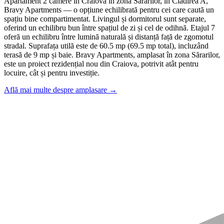
Apartament 2 camere în Craiova în zona Sărarilor, în Clădirea A,
Bravy Apartments — o opțiune echilibrată pentru cei care caută un
spațiu bine compartimentat. Livingul și dormitorul sunt separate,
oferind un echilibru bun între spațiul de zi și cel de odihnă. Etajul 7
oferă un echilibru între lumină naturală și distanță față de zgomotul
stradal. Suprafața utilă este de 60.5 mp (69.5 mp total), incluzând
terasă de 9 mp și baie. Bravy Apartments, amplasat în zona Sărarilor,
este un proiect rezidențial nou din Craiova, potrivit atât pentru
locuire, cât și pentru investiție.
Află mai multe despre amplasare →