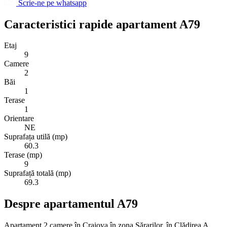
Scrie-ne pe whatsapp
Caracteristici rapide apartament A79
Etaj
9
Camere
2
Băi
1
Terase
1
Orientare
NE
Suprafața utilă (mp)
60.3
Terase (mp)
9
Suprafață totală (mp)
69.3
Despre apartamentul A79
Apartament 2 camere în Craiova în zona Sărarilor, în Clădirea A,